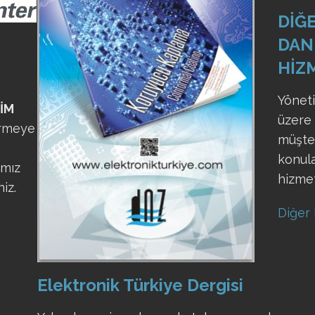
DİĞE
DAN
HİZ
Yönet
TİM
üzere 
ermeye
müşteri
konul
ımız
hizme
iz.
Diğer 
Elektronik Türkiye Dergisi