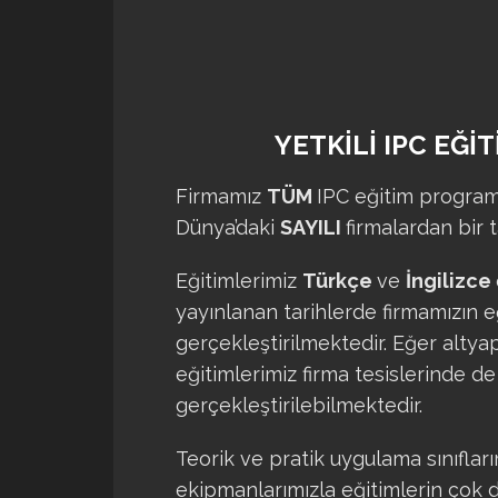
YETKİLİ IPC EĞİ
Firmamız
TÜM
IPC eğitim programl
Dünya’daki
SAYILI
firmalardan bir t
Eğitimlerimiz
Türkçe
ve
İngilizce
yayınlanan tarihlerde firmamızın 
gerçekleştirilmektedir. Eğer altya
eğitimlerimiz firma tesislerinde de
gerçekleştirilebilmektedir.
Teorik ve pratik uygulama sınıflar
ekipmanlarımızla eğitimlerin çok d