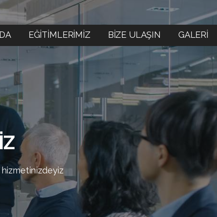
ZDA
EĞİTİMLERİMİZ
BİZE ULAŞIN
GALERİ
İZ
 hizmetinizdeyiz