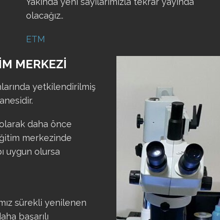
Yakında yeni sayılarımızla tekrar yayında
olacağız..
ETM
TİM MERKEZİ
arında yetkilendirilmiş
anesidir.
olarak daha önce
eğitim merkezinde
pı uygun olursa
ımız sürekli yenilenen
aha başarılı