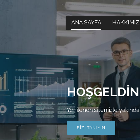
ANA SAYFA
HAKKIMI
HOŞGELDİN
Yenilenen sitemizle yakında
BİZİ TANIYIN