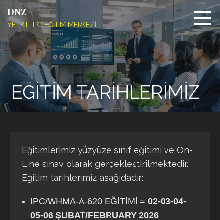
Skip
DNZ
to
YETKİLİ IPC EĞİTİM MERKEZİ
content
EĞİTİM TARİHLERİMİZ
Eğitimlerimiz yüzyüze sınıf eğitimi ve On-
Line sınav olarak gerçekleştirilmektedir.
Eğitim tarihlerimiz aşağıdadır:
IPC/WHMA-A-620 EĞİTİMİ =
02-03-04-
05-06 ŞUBAT/FEBRUARY 2026